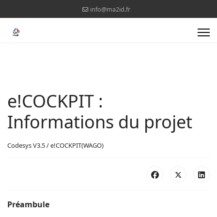
info@ma2id.fr
e!COCKPIT :
Informations du projet
Codesys V3.5 / e!COCKPIT(WAGO)
Préambule