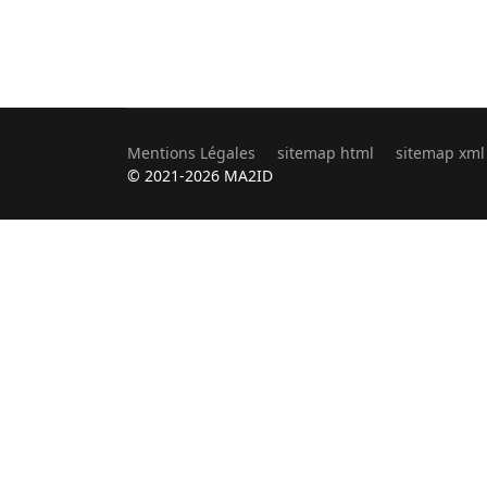
Mentions Légales
sitemap html
sitemap xml
© 2021-2026 MA2ID