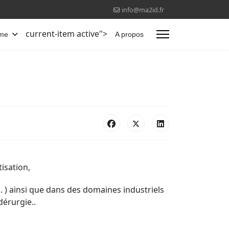
info@ma2id.fr
current-item active">
sme
A propos
isation,
.. ) ainsi que dans des domaines industriels
dérurgie..